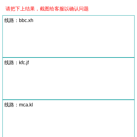
请把下上结果，截图给客服以确认问题
线路：bbc.xh
线路：kfc.jf
线路：mca.kl